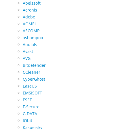
Abelssoft
Acronis
Adobe
AOMEI
ASCOMP
ashampoo
Audials
Avast
AVG
Bitdefender
CCleaner
CyberGhost
EaseUS
EMSISOFT
ESET
F-Secure
G DATA
IObit
Kaspersky