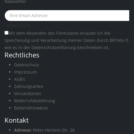
Newsletter
Mit dem Absenden des Formulares erlaube ich die
Speicherung und Verarbeitung meiner Daten durch BRTAN-IT,
wie es in der
Datenschutzerklärung
beschrieben ist.
Rechtliches
Datenschutz
Impressum
AGB’s
Zahlungsarten
Versandarten
Widerrufsbelehrung
Batteriehinweise
Kontakt
Adresse:
Peter-Henlein-Str. 26