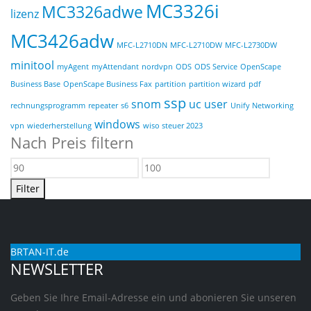
MC3326i
MC3326adwe
lizenz
MC3426adw
MFC-L2710DN
MFC-L2710DW
MFC-L2730DW
minitool
myAgent
myAttendant
nordvpn
ODS
ODS Service
OpenScape
Business Base
OpenScape Business Fax
partition
partition wizard
pdf
ssp
snom
uc user
rechnungsprogramm
repeater
s6
Unify Networking
windows
vpn
wiederherstellung
wiso steuer 2023
Nach Preis filtern
Min.
Max.
Preis
Preis
Filter
BRTAN-IT.de
NEWSLETTER
Geben Sie Ihre Email-Adresse ein und abonieren Sie unseren