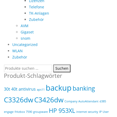
Lizenzen
Telefone
TK-Anlagen
Zubehör
AVM
Gigaset
snom
Uncategorized
WLAN
Zubehör
Suchen
Suchen
nach:
Produkt-Schlagwörter
backup
banking
30t
40t
antivirus
aps11
C3326dw
C3426dw
Company AutoAttendant
d385
HP 953XL
engage
fritzbox 7590
groupware
internet security
IP User