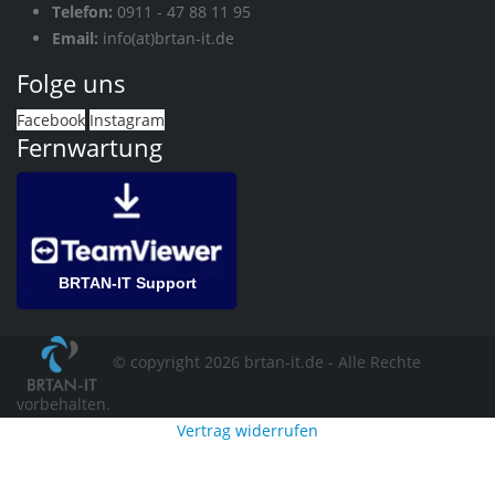
Telefon:
0911 - 47 88 11 95
Email:
info(at)brtan-it.de
Folge uns
Facebook
Instagram
Fernwartung
BRTAN-IT Support
© copyright 2026 brtan-it.de - Alle Rechte
vorbehalten.
Vertrag widerrufen