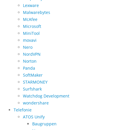
Lexware
Malwarebytes
McAfee
Microsoft
MiniTool
movavi
Nero
NordVPN
Norton
Panda
SoftMaker
STARMONEY
Surfshark
Watchdog Development
wondershare
Telefonie
ATOS Unify
Baugruppen